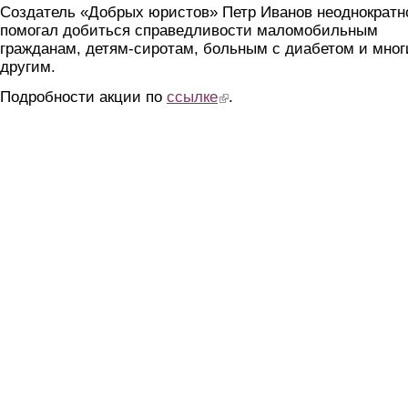
Создатель «Добрых юристов» Петр Иванов неоднократн
помогал добиться справедливости маломобильным
гражданам, детям-сиротам, больным с диабетом и мно
другим.
Подробности акции по
ссылке
(link is external)
.