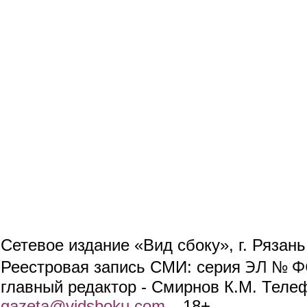
Сетевое издание «Вид сбоку», г. Рязан
ЭЛ № ФС
Реестровая запись СМИ: серия
главный редактор - Смирнов К.М. Телефо
gazeta@vidsboku.com
(link sends e-mail)
. 18+