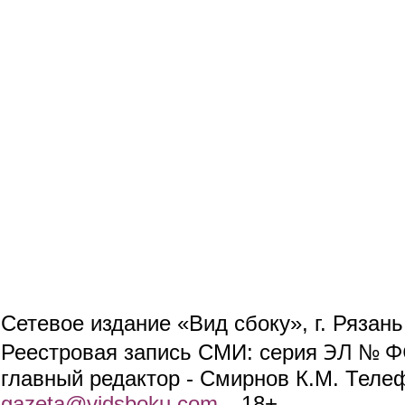
Сетевое издание «Вид сбоку», г. Рязан
ЭЛ № ФС
Реестровая запись СМИ: серия
главный редактор - Смирнов К.М. Телефо
gazeta@vidsboku.com
(link sends e-mail)
. 18+