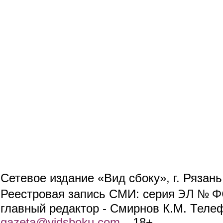
Сетевое издание «Вид сбоку», г. Рязан
ЭЛ № ФС
Реестровая запись СМИ: серия
главный редактор - Смирнов К.М. Телефо
gazeta@vidsboku.com
(link sends e-mail)
. 18+