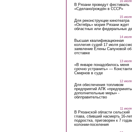
16 июля
В Рязани проведут фестиваль
«Сделано/рождён в СССР»
15 июля
Для реконструкции кинотеатра
«Октябрь» мэрия Рязани ждет
областных или федеральных де
14 июля
Высшая квалификационная
коллегия судей 17 июля рассмо
заявление Елены Сапуновой об
отставке
13 июля
«В январе понадобилось меня
срочно устранить» — Констант
Смирнов в суде
12 июля
Для обеспечения топливом
предприятий АПК «предпринят
дополнительные меры» -
облправительство
11 июля
В Рязанской области сельский
глава, сбивший насмерть 16-ле
подростка, приговорен к 7 года
колонии-поселения