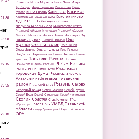
 19:47
Кочетков
Игорь Морозов
Игорь
Игорь Путин
Трубицын
Игорь Туровский
Игорь Яшин
Ирина
Касимов
Канищево
КПРФ Рязань
Кусова
Константиново
Касимовская городская Дума
 21:36
ЛДПР Рязань
Лыбедский бульвар
Людмила Кибальникова
Министерство печати
нег
Рязанской области
Минлесхоз Рязанской области
Михаил Малахов
Михаил Пронин
Мост через Оку
 22:06
Олег
Николай Булаев
Николай Пилюгин
Олег Ковалев
Булеков
Олег Шишов
трит
Ольга Чуляева
Ольга Мишина
Петр Пыленок
Подбелка
Поджоги машин
Пойма Павловки
Пойма
Политика Рязани
Поляны
трех рек
РГУ им. Есенина
Праймериз «Единой России»
 19:15
Рязанская
РМПТС
РНПК
Роман Путин
ин
городская Дума
Рязанский кремль
Рязанский
Рязанский нефтезавод
Рязань
район
Сасово
Рязанский цирк
 23:35
Северный обход
Семен Сазонов
Сергей Дудукин
ы
Сергей Ежов
Сергей Сальников
Сергей Филимонов
Скопин
Солотча
Спас-Клепики
ТРЦ
УМВД Рязанской
Трасса М5
«Премьер»
области
Шаукат Ахметов
Федор Провоторов
ЭРА
 22:16
тнего
м