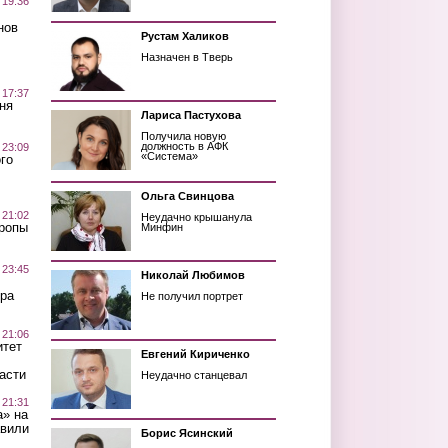
 19:36
нов
Рустам Халиков
Назначен в Тверь
 17:37
ня
Лариса Пастухова
Получила новую
должность в АФК
 23:09
«Система»
го
Ольга Свинцова
 21:02
Неудачно крышанула
Тропы
Минфин
 23:45
Николай Любимов
ра
Не получил портрет
 21:06
итет
Евгений Кириченко
асти
Неудачно станцевал
 21:31
а» на
авили
Борис Ясинский