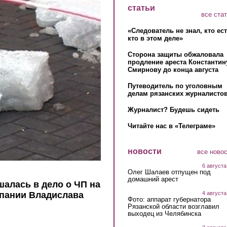
статьи
все ста
«Следователь не знал, кто ес
кто в этом деле»
Сторона защиты обжаловала
продление ареста Константин
Смирнову до конца августа
Путеводитель по уголовным
делам рязанских журналистов
Журналист? Будешь сидеть
Читайте нас в «Телеграме»
новости
все ново
6 августа
Олег Шалаев отпущен под
домашний арест
алась в дело о ЧП на
4 августа
пании Владислава
Фото: аппарат губернатора
Рязанской области возглавил
выходец из Челябинска