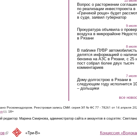
10 июля
Вопрос о расторжении соглаше
по реализации инвестпроекта в
«Грачиной роще» будет рассмо
в суде, заявил губернатор
9 июля
Прокуратура объявила о провер
воздуха в микрорайоне Недост
в Рязани
8 июля
В паблике ПУВР автомобилист
делятся информацией о наличи
бензина на АЗС в Рязани, с 25 
пост собрал более двух тысяч
комментариев
7 июля
Дому-долгострою в Рязани в
следующем году исполнится 10
– дольщики
все ново
ЭЛ № ФС 77 - 7826
1 от 14 апреля 20
овано Роскомнадзором. Реестровая запись СМИ: серия
(link sends e-mail)
om
. 18+
й редактор: Марина Смирнова, администратор сайта и аккаунтов в соцсетях: Светлан
Концессия «Водока
тов
(link is external)
«Три-В»