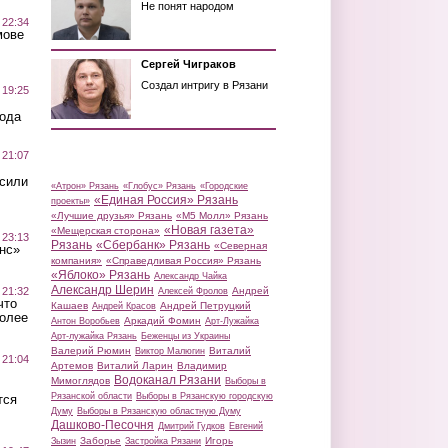
Не понят народом
 22:34
мове
Сергей Чиграков
Создал интригу в Рязани
 19:25
вода
 21:07
осили
«Атрон» Рязань
«Глобус» Рязань
«Городские
«Единая Россия» Рязань
проекты»
«Лучшие друзья» Рязань
«М5 Молл» Рязань
«Новая газета»
«Мещерская сторона»
 23:13
Рязань
«Сбербанк» Рязань
«Северная
нс»
компания»
«Справедливая Россия» Рязань
«Яблоко» Рязань
Александр Чайка
Александр Шерин
 21:32
Андрей
Алексей Фролов
что
Кашаев
Андрей Петруцкий
Андрей Красов
более
Аркадий Фомин
Антон Воробьев
Арт-Лужайка
Арт-лужайка Рязань
Беженцы из Украины
Валерий Рюмин
Виталий
Виктор Малюгин
 21:04
Артемов
Виталий Ларин
Владимир
Водоканал Рязани
Мимоглядов
Выборы в
Рязанской области
Выборы в Рязанскую городскую
тся
Думу
Выборы в Рязанскую областную Думу
Дашково-Песочня
Дмитрий Гудков
Евгений
Заборье
Игорь
Зызин
Застройка Рязани