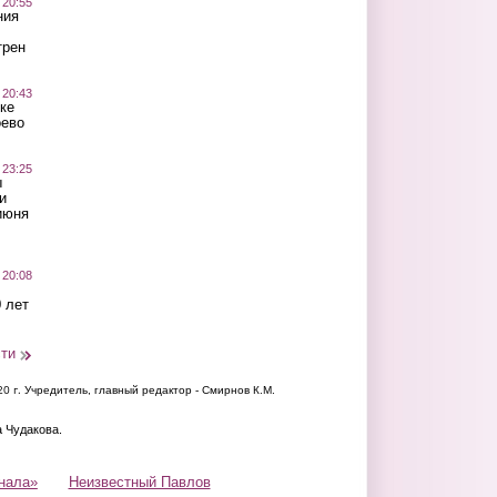
 20:55
ния
трен
 20:43
ке
оево
 23:25
ы
и
июня
 20:08
 лет
сти
20 г.
Учредитель, главный редактор - Смирнов К.М.
а Чудакова.
нала»
Неизвестный Павлов