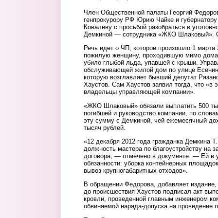
Член Общественной палаты Георгий Федоро
генпрокурору РФ Юрию Чайке и губернатору
Ковалеву с просьбой разобраться в уголовн
Демкиной — сотрудника «ЖКО Шлаковый». 
Речь идет о ЧП, которое произошло 1 марта 
пожилую женщину, проходившую мимо дома 
убило глыбой льда, упавшей с крыши. Упра
обслуживающей жилой дом по улице Есени
которую возглавляет бывший депутат Рязан
Хаустов. Сам Хаустов заявил тогда, что «в 
владельцы управляющей компании».
«ЖКО Шлаковый» обязали выплатить 500 ты
погибшей и руководство компании, по слова
эту сумму с Демкиной, чей ежемесячный дох
тысяч рублей.
«12 декабря 2012 года гражданка Демкина Т.
должность мастера по благоустройству на з
договора, — отмечено в документе. — Ей в
обязанности: уборка контейнерных площадок
вывоз крупногабаритных отходов».
В обращении Федорова, добавляет издание, 
до происшествия Хаустов подписал акт выпо
кровли, проведенной главным инженером ко
обвиняемой наряда-допуска на проведение 