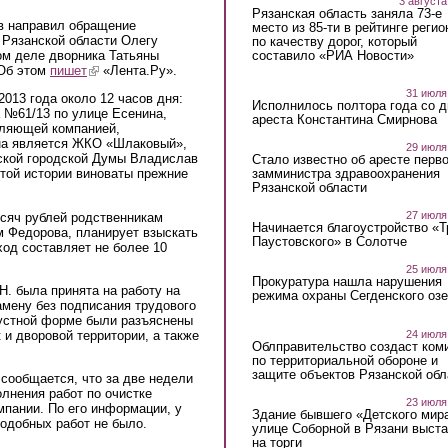
3 августа
Рязанская область заняла 73-е
в направил обращение
место из 85-ти в рейтинге регио
 Рязанской области Олегу
по качеству дорог, который
составило «РИА Новости»
ом деле дворника Татьяны
Об этом
пишет
(link is external)
«Лента.Ру».
31 июля
2013 года около 12 часов дня:
Исполнилось полтора года со д
№61/13 по улице Есенина,
ареста Константина Смирнова
вляющей компанией,
на является ЖКО «Шлаковый»,
29 июля
ской городской Думы Владислав
Стало известно об аресте перво
замминистра здравоохранения
этой истории виноваты прежние
Рязанской области
27 июля
сяч рублей родственникам
Начинается благоустройство «
м Федорова, планирует взыскать
Паустовского» в Солотче
од составляет не более 10
25 июля
Прокуратура нашла нарушения
Н. была принята на работу на
режима охраны Сегденского озе
амену без подписания трудового
 устной форме были разъяснены
24 июля
 и дворовой территории, а также
Облправительство создаст ком
по территориальной обороне и
защите объектов Рязанской обл
сообщается, что за две недели
лнения работ по очистке
23 июля
мпании. По его информации, у
Здание бывшего «Детского мир
подобных работ не было.
улице Соборной в Рязани выст
на торги