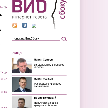
тьи
ть
у
.
лица
Павел Супрун
Увидел логику в вопросе
жителей
сти
Павел Малков
 18:17
Рассказал о «вопросе
выживания»
 18:59
Борис Ясинский
Поручился за свою
трудоспособность