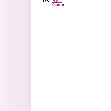
Тэги:
Рязань
Хаустов