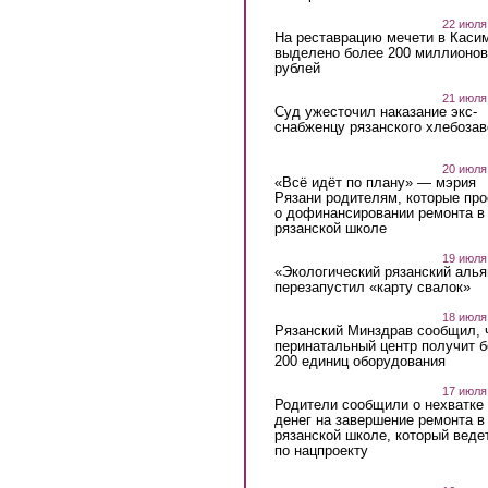
22 июля
На реставрацию мечети в Каси
выделено более 200 миллионов
рублей
21 июля
Суд ужесточил наказание экс-
снабженцу рязанского хлебоза
20 июля
«Всё идёт по плану» — мэрия
Рязани родителям, которые пр
о дофинансировании ремонта в
рязанской школе
19 июля
«Экологический рязанский алья
перезапустил «карту свалок»
18 июля
Рязанский Минздрав сообщил, 
перинатальный центр получит 
200 единиц оборудования
17 июля
Родители сообщили о нехватке
денег на завершение ремонта в
рязанской школе, который веде
по нацпроекту