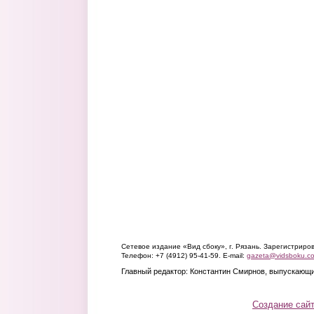
Сетевое издание «Вид сбоку», г. Рязань. Зарегистрир
Телефон: +7 (4912) 95-41-59. E-mail:
gazeta@vidsboku.c
Главный редактор: Константин Смирнов, выпускающи
Создание сай