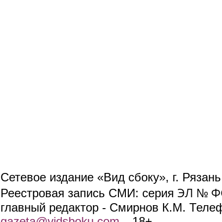
Сетевое издание «Вид сбоку», г. Рязан
ЭЛ № ФС
Реестровая запись СМИ: серия
главный редактор - Смирнов К.М. Телефо
gazeta@vidsboku.com
(link sends e-mail)
. 18+