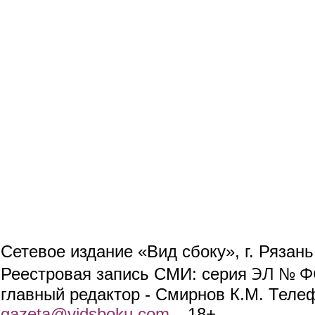
Сетевое издание «Вид сбоку», г. Рязан
ЭЛ № ФС
Реестровая запись СМИ: серия
главный редактор - Смирнов К.М. Телефо
gazeta@vidsboku.com
(link sends e-mail)
. 18+