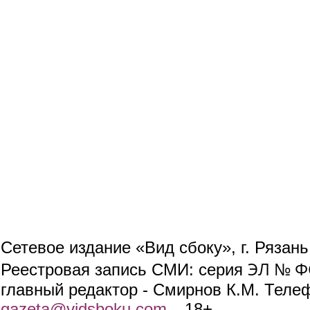
Сетевое издание «Вид сбоку», г. Рязан
ЭЛ № ФС
Реестровая запись СМИ: серия
главный редактор - Смирнов К.М. Телефо
gazeta@vidsboku.com
(link sends e-mail)
. 18+