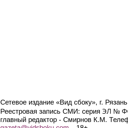
Сетевое издание «Вид сбоку», г. Рязан
ЭЛ № ФС
Реестровая запись СМИ: серия
главный редактор - Смирнов К.М. Телефо
gazeta@vidsboku.com
(link sends e-mail)
. 18+