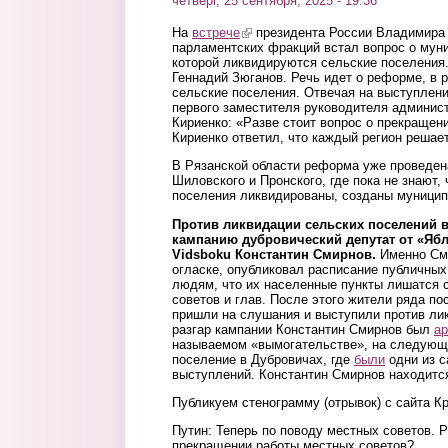
четверг, 25 сентября, 2025 - 19:36
На
встрече
(link is external)
президента России Владимира 
парламентских фракций встал вопрос о мун
которой ликвидируются сельские поселения
Геннадий Зюганов. Речь идет о реформе, в 
сельские поселения. Отвечая на выступлени
первого заместителя руководителя админис
Кириенко: «Разве стоит вопрос о прекращен
Кириенко ответил, что каждый регион решае
В Рязанской области реформа уже проведена
Шиловского и Пронского, где пока не знают,
поселения ликвидированы, созданы муницип
Против ликвидации сельских поселений 
кампанию дубровический депутат от «Ябл
Vidsboku Константин Смирнов.
Именно См
огласке, опубликовал расписание публичных
людям, что их населенные пункты лишатся 
советов и глав. После этого жители ряда по
пришли на слушания и выступили против ли
разгар кампании Константин Смирнов был
ар
называемом «вымогательстве», на следующ
поселение в Дубровичах, где
были
одни из с
выступлений. Константин Смирнов находит
Публикуем стенограмму (отрывок) с сайта К
Путин: Теперь по поводу местных советов. Р
прекращении работы местных советов?