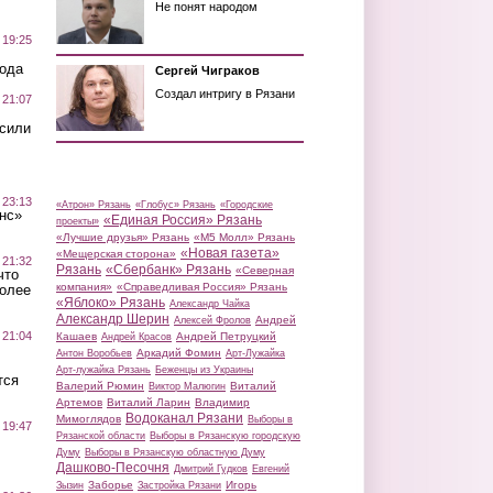
Не понят народом
 19:25
вода
Сергей Чиграков
Создал интригу в Рязани
 21:07
осили
 23:13
«Атрон» Рязань
«Глобус» Рязань
«Городские
нс»
«Единая Россия» Рязань
проекты»
«Лучшие друзья» Рязань
«М5 Молл» Рязань
«Новая газета»
«Мещерская сторона»
 21:32
Рязань
«Сбербанк» Рязань
«Северная
что
компания»
«Справедливая Россия» Рязань
более
«Яблоко» Рязань
Александр Чайка
Александр Шерин
Андрей
Алексей Фролов
 21:04
Кашаев
Андрей Петруцкий
Андрей Красов
Аркадий Фомин
Антон Воробьев
Арт-Лужайка
Арт-лужайка Рязань
Беженцы из Украины
тся
Валерий Рюмин
Виталий
Виктор Малюгин
Артемов
Виталий Ларин
Владимир
Водоканал Рязани
Мимоглядов
Выборы в
 19:47
Рязанской области
Выборы в Рязанскую городскую
Думу
Выборы в Рязанскую областную Думу
Дашково-Песочня
Дмитрий Гудков
Евгений
Заборье
Игорь
Зызин
Застройка Рязани