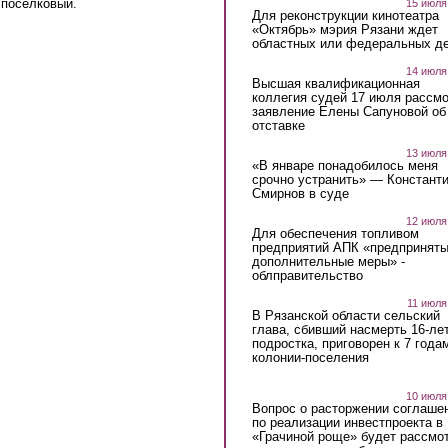
 поселковый.
15 июля
Для реконструкции кинотеатра
«Октябрь» мэрия Рязани ждет
областных или федеральных де
14 июля
Высшая квалификационная
коллегия судей 17 июля рассмо
заявление Елены Сапуновой об
отставке
13 июля
«В январе понадобилось меня
срочно устранить» — Констант
Смирнов в суде
12 июля
Для обеспечения топливом
предприятий АПК «предпринят
дополнительные меры» -
облправительство
11 июля
В Рязанской области сельский
глава, сбивший насмерть 16-ле
подростка, приговорен к 7 года
колонии-поселения
10 июля
Вопрос о расторжении соглаше
по реализации инвестпроекта в
«Грачиной роще» будет рассмо