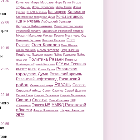
 21:36
Кочетков
Игорь Морозов
Игорь
Игорь Путин
Трубицын
Игорь Туровский
Игорь Яшин
Ирина
Касимов
Канищево
КПРФ Рязань
Кусова
нег
Константиново
Касимовская городская Дума
ЛДПР Рязань
Лыбедский бульвар
 22:06
Людмила Кибальникова
Министерство печати
трит
Рязанской области
Минлесхоз Рязанской области
Михаил Малахов
Михаил Пронин
Мост через Оку
Олег
Николай Булаев
Николай Пилюгин
Олег Ковалев
Булеков
Олег Шишов
 19:15
Ольга Чуляева
Ольга Мишина
Петр Пыленок
Подбелка
Поджоги машин
Пойма Павловки
Пойма
ин
Политика Рязани
Поляны
трех рек
РГУ им. Есенина
Праймериз «Единой России»
Рязанская
 23:35
РМПТС
РНПК
Роман Путин
городская Дума
Рязанский кремль
ы
Рязанский
Рязанский нефтезавод
Рязань
район
Сасово
Рязанский цирк
Северный обход
Семен Сазонов
Сергей Дудукин
 22:16
Сергей Ежов
Сергей Сальников
Сергей Филимонов
Скопин
Солотча
Спас-Клепики
ТРЦ
тнего
УМВД Рязанской
Трасса М5
«Премьер»
м
области
Шаукат Ахметов
Федор Провоторов
ЭРА
 20:55
ния
трен