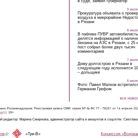
в суде, заявил губернатор
9 июля
Прокуратура объявила о провер
воздуха в микрорайоне Недост
в Рязани
8 июля
В паблике ПУВР автомобилист
делятся информацией о наличи
бензина на АЗС в Рязани, с 25 
пост собрал более двух тысяч
комментариев
7 июля
Дому-долгострою в Рязани в
следующем году исполнится 10
– дольщики
6 июля
Фото: Павел Малков встретился
Германом Грефом
все ново
ЭЛ № ФС 77 - 7826
1 от 14 апреля 20
овано Роскомнадзором. Реестровая запись СМИ: серия
(link sends e-mail)
om
. 18+
й редактор: Марина Смирнова, администратор сайта и аккаунтов в соцсетях: Светлан
Концессия «Водока
тов
(link is external)
«Три-В»