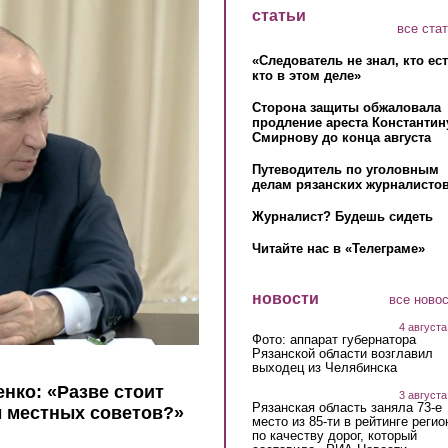
статьи
все ста
«Следователь не знал, кто ес
кто в этом деле»
Сторона защиты обжаловала
продление ареста Константин
Смирнову до конца августа
Путеводитель по уголовным
делам рязанских журналистов
Журналист? Будешь сидеть
Читайте нас в «Телеграме»
новости
все ново
4 августа
Фото: аппарат губернатора
Рязанской области возглавил
выходец из Челябинска
нко: «Разве стоит
3 августа
Рязанская область заняла 73-е
 местных советов?»
место из 85-ти в рейтинге регио
по качеству дорог, который