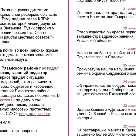
составило «РИА Новости»
31 июля
Путина с руководителями
Исполнилось полтора года со д
иципальной реформе, согласно
ареста Константина Смирнова
. Тему поднял глава КПРФ
рамках которой ликвидируются
е Зюганова, Путин спросил у
29 июля
Стало известно об аресте перво
трации президента Сергея
замминистра здравоохранения
ии работы местных советов?»
Рязанской области
т сам.
27 июля
 почти во всех районах (кроме
Начинается благоустройство «
 что делать с моногородами),
Паустовского» в Солотче
альные округа.
25 июля
в Рязанском районе
проводил
Прокуратура нашла нарушения
ока», главный редактор
режима охраны Сегденского озе
ирнов придал ситуацию
 слушаний, стал разъяснять
24 июля
Облправительство создаст ком
своих бюджетов и избранных
по территориальной обороне и
селений Рязанского района
защите объектов Рязанской обл
квидации сельских поселений. В
естован
по делу о так
ий день ликвидировали
23 июля
амых массовых протестных
Здание бывшего «Детского мир
ся в СИЗО,
вину не признает
.
улице Соборной в Рязани выст
на торги
ремля:
22 июля
На реставрацию мечети в Каси
азве стоит вопрос о
выделено более 200 миллионов