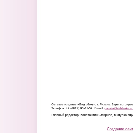
Сетевое издание «Вид сбоку», г. Рязань. Зарегистрир
Телефон: +7 (4912) 95-41-59. E-mail:
gazeta@vidsboku.c
Главный редактор: Константин Смирнов, выпускающи
Создание сай