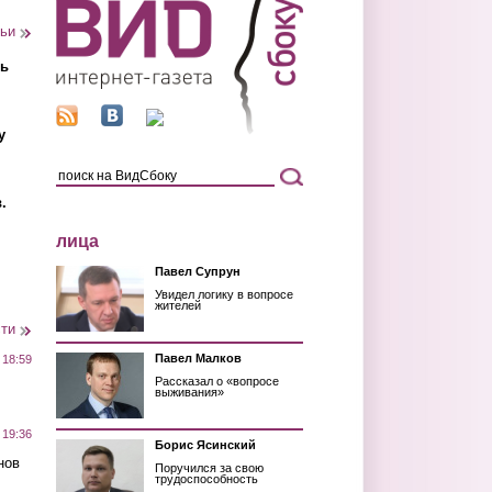
тьи
ть
у
.
лица
Павел Супрун
Увидел логику в вопросе
жителей
сти
Павел Малков
 18:59
Рассказал о «вопросе
выживания»
 19:36
Борис Ясинский
нов
Поручился за свою
трудоспособность