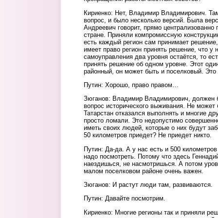
Кириенко: Нет, Владимир Владимирович. Та
вопрос, и было несколько версий. Была верс
Андреевич говорит, прямо централизованно 
стране. Приняли компромиссную конструкцию
есть каждый регион сам принимает решение, 
имеет право регион принять решение, что у 
самоуправления два уровня остаётся, то ест
принять решение об одном уровне. Этот оди
районный, он может быть и поселковый. Это 
Путин: Хорошо, право правом…
Зюганов: Владимир Владимирович, должен 
вопрос исторического выживания. Не может 
Татарстан отказался выполнять и многие др
просто ломали. Это недопустимо совершенн
иметь своих людей, которые о них будут заб
50 километров приедет? Не приедет никто.
Путин: Да-да. А у нас есть и 500 километров
надо посмотреть. Потому что здесь Геннади
наездишься, не насмотришься. А потом уров
малом поселковом районе очень важен.
Зюганов: И растут люди там, развиваются.
Путин: Давайте посмотрим.
Кириенко: Многие регионы так и приняли реш