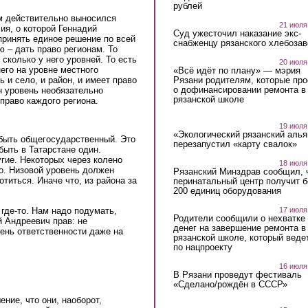
рублей
м действительно выносился
21 июля
ия, о которой Геннадий
Суд ужесточил наказание экс-
принять единое решение по всей
снабженцу рязанского хлебоза
 – дать право регионам. То
сколько у него уровней. То есть
20 июля
него на уровне местного
«Всё идёт по плану» — мэрия
ь и село, и район, и имеет право
Рязани родителям, которые пр
о дофинансировании ремонта в
н уровень необязательно
рязанской школе
право каждого региона.
19 июля
«Экологический рязанский алья
быть общегосударственный. Это
перезапустил «карту свалок»
быть в Татарстане один.
угие. Некоторых через колено
18 июля
о. Низовой уровень должен
Рязанский Минздрав сообщил, 
отиться. Иначе что, из района за
перинатальный центр получит 
200 единиц оборудования
17 июля
 где-то. Нам надо подумать,
Родители сообщили о нехватке
й Андреевич прав: не
денег на завершение ремонта в
ень ответственности даже на
рязанской школе, который веде
по нацпроекту
16 июля
В Рязани проведут фестиваль
«Сделано/рождён в СССР»
ение, что они, наоборот,