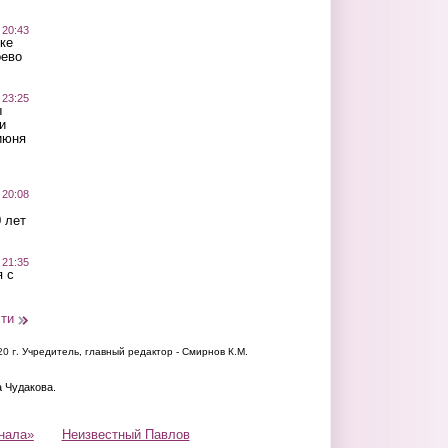
 20:43
ке
оево
 23:25
ы
и
июня
 20:08
 лет
 21:35
 с
сти
20 г.
Учредитель, главный редактор - Смирнов К.М.
а Чудакова.
нала»
Неизвестный Павлов