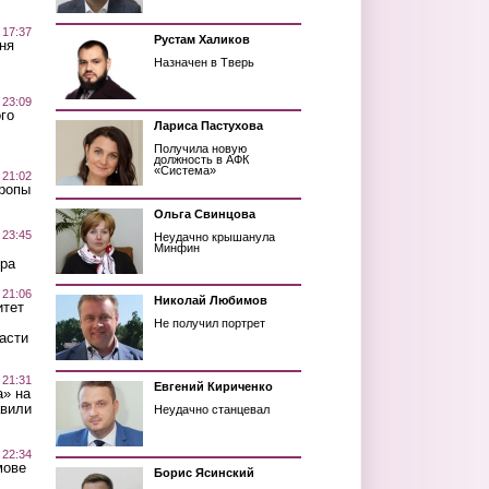
 17:37
Рустам Халиков
ня
Назначен в Тверь
 23:09
го
Лариса Пастухова
Получила новую
должность в АФК
«Система»
 21:02
Тропы
Ольга Свинцова
 23:45
Неудачно крышанула
Минфин
ра
 21:06
Николай Любимов
итет
Не получил портрет
асти
 21:31
Евгений Кириченко
а» на
авили
Неудачно станцевал
 22:34
мове
Борис Ясинский