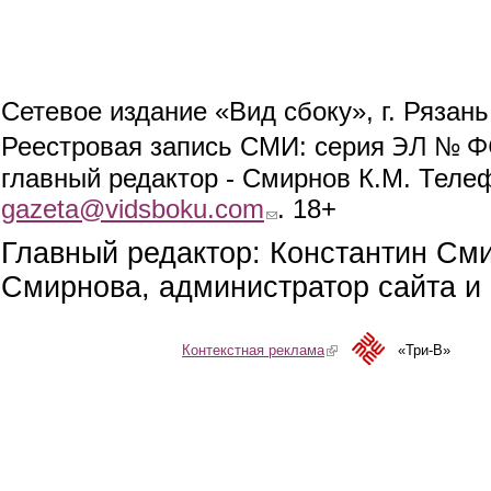
Сетевое издание «Вид сбоку», г. Рязан
ЭЛ № ФС
Реестровая запись СМИ: серия
главный редактор - Смирнов К.М. Телефо
gazeta@vidsboku.com
(link sends e-mail)
. 18+
Главный редактор: Константин См
Смирнова, администратор сайта и 
Контекстная реклама
(link is external)
«Три-В»