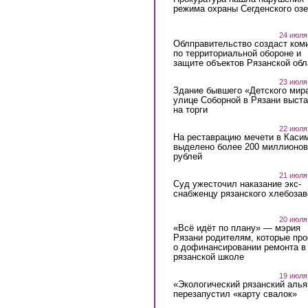
режима охраны Сегденского озе
24 июля
Облправительство создаст ком
по территориальной обороне и
защите объектов Рязанской обл
23 июля
Здание бывшего «Детского мир
улице Соборной в Рязани выст
на торги
22 июля
На реставрацию мечети в Каси
выделено более 200 миллионов
рублей
21 июля
Суд ужесточил наказание экс-
снабженцу рязанского хлебоза
20 июля
«Всё идёт по плану» — мэрия
Рязани родителям, которые пр
о дофинансировании ремонта в
рязанской школе
19 июля
«Экологический рязанский алья
перезапустил «карту свалок»