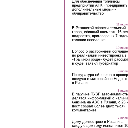
Для обеспечения топливом
предприятий АПК «предпринят
дополнительные меры» -
облправительство
11 июля
В Рязанской области сельский
глава, сбивший насмерть 16-ле
подростка, приговорен к 7 года
колонии-поселения
10 июля
Вопрос о расторжении соглаше
по реализации инвестпроекта в
«Грачиной роще» будет рассмо
в суде, заявил губернатор
9 июля
Прокуратура объявила о провер
воздуха в микрорайоне Недост
в Рязани
8 июля
В паблике ПУВР автомобилист
делятся информацией о наличи
бензина на АЗС в Рязани, с 25 
пост собрал более двух тысяч
комментариев
7 июля
Дому-долгострою в Рязани в
следующем году исполнится 10