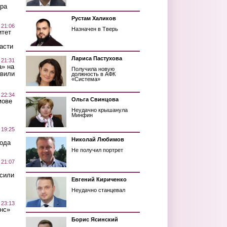
ра
Рустам Халиков
 21:06
Назначен в Тверь
итет
асти
Лариса Пастухова
 21:31
а» на
Получила новую
авили
должность в АФК
«Система»
 22:34
Ольга Свинцова
мове
Неудачно крышанула
Минфин
 19:25
Николай Любимов
вода
Не получил портрет
 21:07
осили
Евгений Кириченко
Неудачно станцевал
 23:13
нс»
Борис Ясинский