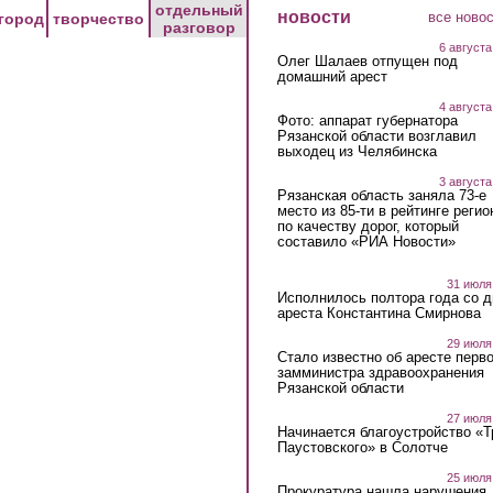
отдельный
новости
все ново
город
творчество
разговор
6 августа
Олег Шалаев отпущен под
домашний арест
4 августа
Фото: аппарат губернатора
Рязанской области возглавил
выходец из Челябинска
3 августа
Рязанская область заняла 73-е
место из 85-ти в рейтинге регио
по качеству дорог, который
составило «РИА Новости»
31 июля
Исполнилось полтора года со д
ареста Константина Смирнова
29 июля
Стало известно об аресте перво
замминистра здравоохранения
Рязанской области
27 июля
Начинается благоустройство «
Паустовского» в Солотче
25 июля
Прокуратура нашла нарушения