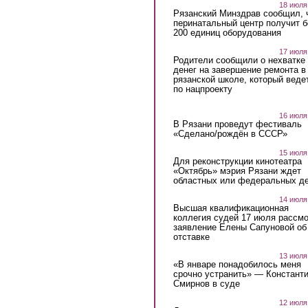
18 июля
Рязанский Минздрав сообщил, 
перинатальный центр получит 
200 единиц оборудования
17 июля
Родители сообщили о нехватке
денег на завершение ремонта в
рязанской школе, который веде
по нацпроекту
16 июля
В Рязани проведут фестиваль
«Сделано/рождён в СССР»
15 июля
Для реконструкции кинотеатра
«Октябрь» мэрия Рязани ждет
областных или федеральных де
14 июля
Высшая квалификационная
коллегия судей 17 июля рассмо
заявление Елены Сапуновой об
отставке
13 июля
«В январе понадобилось меня
срочно устранить» — Констант
Смирнов в суде
12 июля