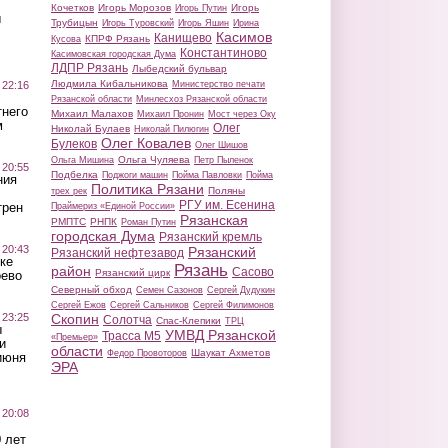
Кочетков
Игорь Морозов
Игорь
Игорь Путин
ы
Трубицын
Игорь Туровский
Игорь Яшин
Ирина
Касимов
Канищево
КПРФ Рязань
Кусова
Константиново
Касимовская городская Дума
ЛДПР Рязань
Лыбедский бульвар
Людмила Кибальникова
 22:16
Министерство печати
Рязанской области
Минлесхоз Рязанской области
тнего
Михаил Малахов
Михаил Пронин
Мост через Оку
м
Олег
Николай Булаев
Николай Пилюгин
Олег Ковалев
Булеков
Олег Шишов
Ольга Чуляева
Ольга Мишина
Петр Пыленок
 20:55
Подбелка
Поджоги машин
Пойма Павловки
Пойма
ния
Политика Рязани
Поляны
трех рек
РГУ им. Есенина
трен
Праймериз «Единой России»
Рязанская
РМПТС
РНПК
Роман Путин
городская Дума
Рязанский кремль
 20:43
Рязанский
Рязанский нефтезавод
ке
Рязань
район
Сасово
Рязанский цирк
оево
Северный обход
Семен Сазонов
Сергей Дудукин
Сергей Ежов
Сергей Сальников
Сергей Филимонов
 23:25
Скопин
Солотча
Спас-Клепики
ТРЦ
ы
УМВД Рязанской
Трасса М5
«Премьер»
и
области
Шаукат Ахметов
Федор Провоторов
июня
ЭРА
 20:08
 лет