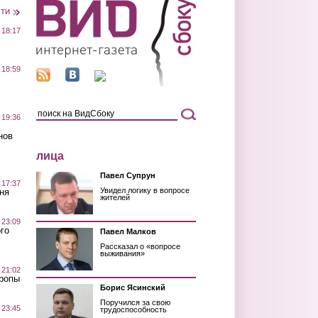
сти
 18:17
 18:59
 19:36
нов
лица
Павел Супрун
 17:37
Увидел логику в вопросе
ня
жителей
 23:09
го
Павел Малков
Рассказал о «вопросе
выживания»
 21:02
Тропы
Борис Ясинский
Поручился за свою
 23:45
трудоспособность