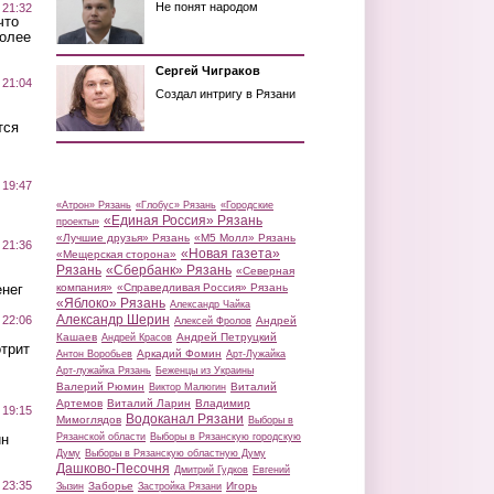
Не понят народом
 21:32
что
более
Сергей Чиграков
 21:04
Создал интригу в Рязани
тся
 19:47
«Атрон» Рязань
«Глобус» Рязань
«Городские
«Единая Россия» Рязань
проекты»
«Лучшие друзья» Рязань
«М5 Молл» Рязань
 21:36
«Новая газета»
«Мещерская сторона»
Рязань
«Сбербанк» Рязань
«Северная
нег
компания»
«Справедливая Россия» Рязань
«Яблоко» Рязань
Александр Чайка
Александр Шерин
 22:06
Андрей
Алексей Фролов
Кашаев
Андрей Петруцкий
Андрей Красов
трит
Аркадий Фомин
Антон Воробьев
Арт-Лужайка
Арт-лужайка Рязань
Беженцы из Украины
Валерий Рюмин
Виталий
Виктор Малюгин
Артемов
Виталий Ларин
Владимир
 19:15
Водоканал Рязани
Мимоглядов
Выборы в
ин
Рязанской области
Выборы в Рязанскую городскую
Думу
Выборы в Рязанскую областную Думу
Дашково-Песочня
Дмитрий Гудков
Евгений
 23:35
Заборье
Игорь
Зызин
Застройка Рязани