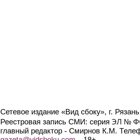
Сетевое издание «Вид сбоку», г. Рязан
ЭЛ № ФС
Реестровая запись СМИ: серия
главный редактор - Смирнов К.М. Телефо
gazeta@vidsboku.com
(link sends e-mail)
. 18+