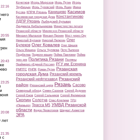
Кочетков
Игорь Морозов
Игорь
Игорь Путин
 22:16
Трубицын
Игорь Туровский
Игорь Яшин
Ирина
Касимов
Канищево
КПРФ Рязань
Кусова
тнего
Константиново
Касимовская городская Дума
м
ЛДПР Рязань
Лыбедский бульвар
Людмила Кибальникова
Министерство печати
Рязанской области
Минлесхоз Рязанской области
 20:55
Михаил Малахов
Михаил Пронин
Мост через Оку
ния
Олег
Николай Булаев
Николай Пилюгин
Олег Ковалев
Булеков
Олег Шишов
трен
Ольга Чуляева
Ольга Мишина
Петр Пыленок
Подбелка
Поджоги машин
Пойма Павловки
Пойма
Политика Рязани
Поляны
трех рек
 20:43
РГУ им. Есенина
ке
Праймериз «Единой России»
Рязанская
оево
РМПТС
РНПК
Роман Путин
городская Дума
Рязанский кремль
Рязанский
Рязанский нефтезавод
 23:25
Рязань
район
Сасово
Рязанский цирк
ы
и
Северный обход
Семен Сазонов
Сергей Дудукин
июня
Сергей Ежов
Сергей Сальников
Сергей Филимонов
Скопин
Солотча
Спас-Клепики
ТРЦ
УМВД Рязанской
Трасса М5
«Премьер»
области
Шаукат Ахметов
Федор Провоторов
 20:08
ЭРА
 лет
 21:35
 с