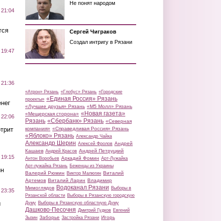
Не понят народом
 21:04
тся
Сергей Чиграков
Создал интригу в Рязани
 19:47
 21:36
«Атрон» Рязань
«Глобус» Рязань
«Городские
«Единая Россия» Рязань
проекты»
нег
«Лучшие друзья» Рязань
«М5 Молл» Рязань
«Новая газета»
«Мещерская сторона»
 22:06
Рязань
«Сбербанк» Рязань
«Северная
трит
компания»
«Справедливая Россия» Рязань
«Яблоко» Рязань
Александр Чайка
Александр Шерин
Андрей
Алексей Фролов
Кашаев
Андрей Петруцкий
Андрей Красов
 19:15
Аркадий Фомин
Антон Воробьев
Арт-Лужайка
Арт-лужайка Рязань
Беженцы из Украины
ин
Валерий Рюмин
Виталий
Виктор Малюгин
Артемов
Виталий Ларин
Владимир
Водоканал Рязани
Мимоглядов
Выборы в
 23:35
Рязанской области
Выборы в Рязанскую городскую
ы
Думу
Выборы в Рязанскую областную Думу
Дашково-Песочня
Дмитрий Гудков
Евгений
Заборье
Игорь
Зызин
Застройка Рязани