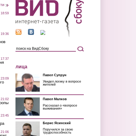
сти
 18:59
 19:36
нов
 17:37
ня
лица
Павел Супрун
 23:09
Увидел логику в вопросе
го
жителей
 21:02
Павел Малков
Тропы
Рассказал о «вопросе
выживания»
 23:45
ра
Борис Ясинский
Поручился за свою
 21:06
трудоспособность
итет