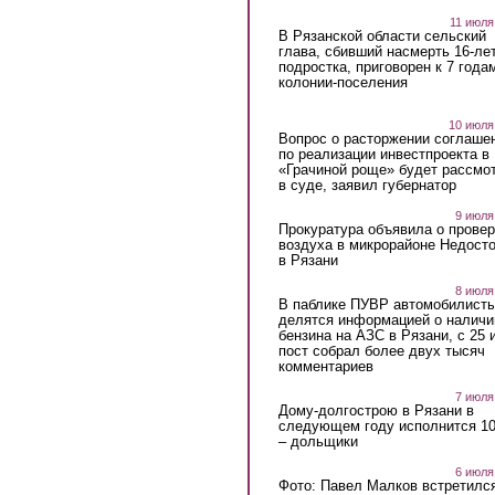
11 июля
В Рязанской области сельский
глава, сбивший насмерть 16-ле
подростка, приговорен к 7 года
колонии-поселения
10 июля
Вопрос о расторжении соглаше
по реализации инвестпроекта в
«Грачиной роще» будет рассмо
в суде, заявил губернатор
9 июля
Прокуратура объявила о провер
воздуха в микрорайоне Недост
в Рязани
8 июля
В паблике ПУВР автомобилист
делятся информацией о наличи
бензина на АЗС в Рязани, с 25 
пост собрал более двух тысяч
комментариев
7 июля
Дому-долгострою в Рязани в
следующем году исполнится 10
– дольщики
6 июля
Фото: Павел Малков встретился