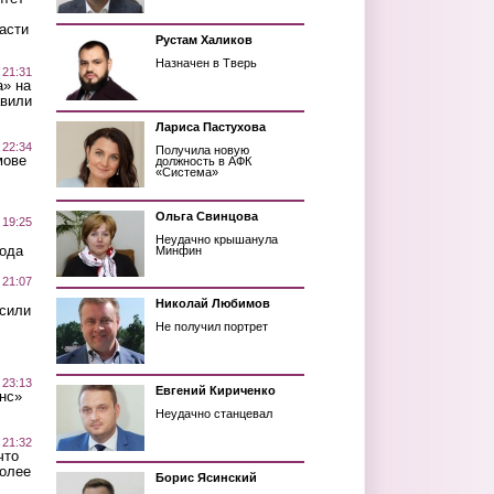
асти
Рустам Халиков
Назначен в Тверь
 21:31
а» на
авили
Лариса Пастухова
 22:34
Получила новую
мове
должность в АФК
«Система»
Ольга Свинцова
 19:25
Неудачно крышанула
вода
Минфин
 21:07
Николай Любимов
осили
Не получил портрет
 23:13
Евгений Кириченко
нс»
Неудачно станцевал
 21:32
что
более
Борис Ясинский