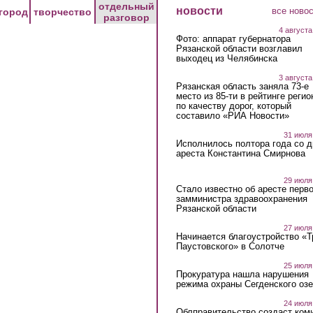
отдельный
новости
все ново
город
творчество
разговор
4 августа
Фото: аппарат губернатора
Рязанской области возглавил
выходец из Челябинска
3 августа
Рязанская область заняла 73-е
место из 85-ти в рейтинге регио
по качеству дорог, который
составило «РИА Новости»
31 июля
Исполнилось полтора года со д
ареста Константина Смирнова
29 июля
Стало известно об аресте перво
замминистра здравоохранения
Рязанской области
27 июля
Начинается благоустройство «
Паустовского» в Солотче
25 июля
Прокуратура нашла нарушения
режима охраны Сегденского озе
24 июля
Облправительство создаст ком