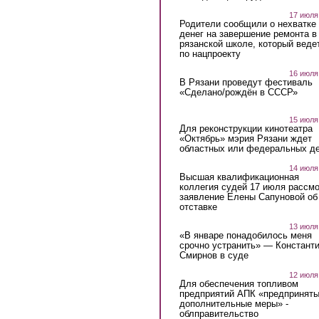
17 июля
Родители сообщили о нехватке
денег на завершение ремонта в
рязанской школе, который веде
по нацпроекту
16 июля
В Рязани проведут фестиваль
«Сделано/рождён в СССР»
15 июля
Для реконструкции кинотеатра
«Октябрь» мэрия Рязани ждет
областных или федеральных де
14 июля
Высшая квалификационная
коллегия судей 17 июля рассмо
заявление Елены Сапуновой об
отставке
13 июля
«В январе понадобилось меня
срочно устранить» — Констант
Смирнов в суде
12 июля
Для обеспечения топливом
предприятий АПК «предпринят
дополнительные меры» -
облправительство