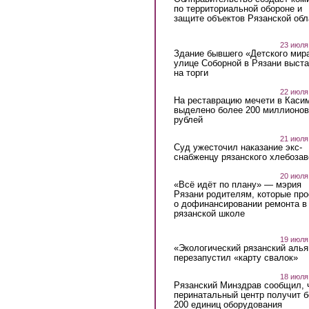
по территориальной обороне и
защите объектов Рязанской обл
23 июля
Здание бывшего «Детского мир
улице Соборной в Рязани выст
на торги
22 июля
На реставрацию мечети в Каси
выделено более 200 миллионов
рублей
21 июля
Суд ужесточил наказание экс-
снабженцу рязанского хлебоза
20 июля
«Всё идёт по плану» — мэрия
Рязани родителям, которые пр
о дофинансировании ремонта в
рязанской школе
19 июля
«Экологический рязанский алья
перезапустил «карту свалок»
18 июля
Рязанский Минздрав сообщил, 
перинатальный центр получит 
200 единиц оборудования