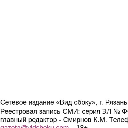
Сетевое издание «Вид сбоку», г. Рязан
ЭЛ № ФС
Реестровая запись СМИ: серия
главный редактор - Смирнов К.М. Телефо
gazeta@vidsboku.com
(link sends e-mail)
. 18+