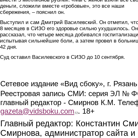
деньги, сложили вместе «гробовые», это все наши
сбережения, – пояснил он.
Выступил и сам Дмитрий Василевский. Он отметил, что
8 месяцев в СИЗО его здоровье сильно ухудшилось. Он
рассказал, что четыре месяца добивался госпитализаци
испытывая сильнейшие боли, а затем провел в больни
42 дня.
Суд оставил Василевского в СИЗО до 10 сентября.
Сетевое издание «Вид сбоку», г. Рязан
ЭЛ № ФС
Реестровая запись СМИ: серия
главный редактор - Смирнов К.М. Телефо
gazeta@vidsboku.com
(link sends e-mail)
. 18+
Главный редактор: Константин См
Смирнова, администратор сайта и 