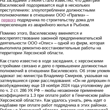
На заседании 5 июня стало известно, что Дмитрий
Василевский подозревается ещё в нескольких
преступлениях: злоупотреблении должностными
полномочиями в отношении ООО «Прагма» –
первого
подрядчика по строительству дома для
переселенцев из аварийного жилья в Рыбном.
Помимо этого, Василевскому вменяется и
воспрепятствование законной предпринимательской
деятельности ООО «Опис» – одной из фирм, которая
выполняла ремонтно-восстановительные работы на
территории Херсонской области.
Как стало известно в ходе заседания, с херсонскими
стройками связано и дело о превышении должностных
полномочий в отношении Василевского. Об этом упомя
адвокат экс-министра Владимир Смирнов, указывая на
затянувшиеся сроки расследования: «Он не допрошен п
возбужденному еще 19 ноября 2024 года уголовному де
по ч. 2 ст. 286 УК РФ – якобы незаконное применение
коэффициента 1.3 при оплате работ в Геническом райо
Херсонской области». Как удалось узнать, речь идет о
надбавке при оплате работ подрядчика в этих районах.