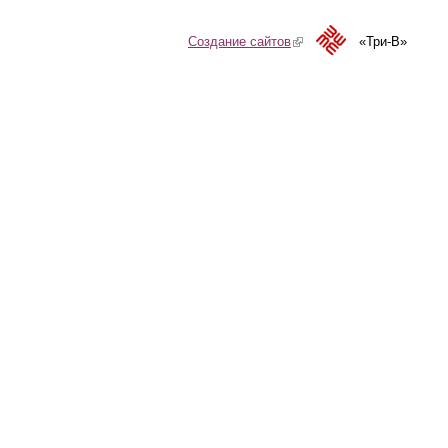
Создание сайтов
(link is external)
«Три-В»