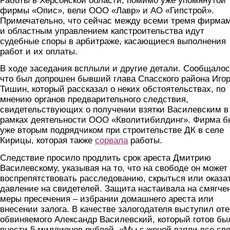
Работы в Херсонской области, помимо уже упомянутой
фирмы «Опис», вели ООО «Лавр» и АО «Гипстрой».
Примечательно, что сейчас между всеми тремя фирма
и областным управлением капстроительства идут
судебные споры в арбитраже, касающиеся выполнения
работ и их оплаты.
В ходе заседания всплыли и другие детали. Сообщалос
что был допрошен бывший глава Спасского района Иго
Тишин, который рассказал о неких обстоятельствах, по
мнению органов предварительного следствия,
свидетельствующих о получении взятки Василевским в
рамках деятельности ООО «Кволитибилдинг». Фирма б
уже вторым подрядчиком при строительстве ДК в селе
Кирицы, которая также
сорвала
работы.
Следствие просило продлить срок ареста Дмитрию
Василевскому, указывая на то, что на свободе он может
воспрепятствовать расследованию, скрыться или оказа
давление на свидетелей. Защита настаивала на смягче
меры пресечения – избрании домашнего ареста или
внесении залога. В качестве залогодателя выступил от
обвиняемого Александр Василевский, который готов бы
внести 5 миллионов рублей. «Мы с женой взяли все св