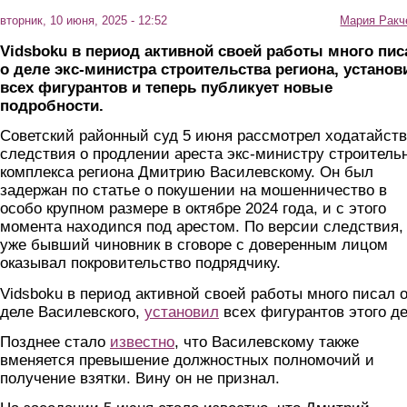
вторник, 10 июня, 2025 - 12:52
Мария Ракч
Vidsboku
в период активной своей работы много пис
о деле экс-министра строительства региона, установ
всех фигурантов и теперь публикует новые
п
одробности.
Советский районный суд 5 июня рассмотрел ходатайст
следствия о продлении ареста экс-министру строитель
комплекса региона Дмитрию Василевскому. Он был
задержан по статье о покушении на мошенничество в
особо крупном размере в октябре 2024 года, и с этого
момента находиnся под арестом. По версии следствия,
уже бывший чиновник в сговоре с доверенным лицом
оказывал покровительство подрядчику.
Vidsboku в период активной своей работы много писал 
деле Василевского,
установил
всех фигурантов этого де
Позднее стало
известно
, что Василевскому также
вменяется превышение должностных полномочий и
получение взятки. Вину он не признал.