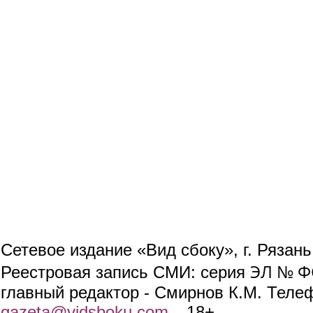
Сетевое издание «Вид сбоку», г. Рязан
ЭЛ № ФС
Реестровая запись СМИ: серия
главный редактор - Смирнов К.М. Телефо
gazeta@vidsboku.com
(link sends e-mail)
. 18+