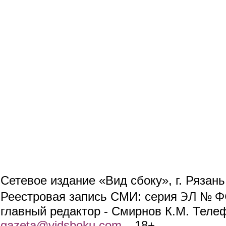
Сетевое издание «Вид сбоку», г. Рязан
ЭЛ № ФС
Реестровая запись СМИ: серия
главный редактор - Смирнов К.М. Телефо
gazeta@vidsboku.com
(link sends e-mail)
. 18+