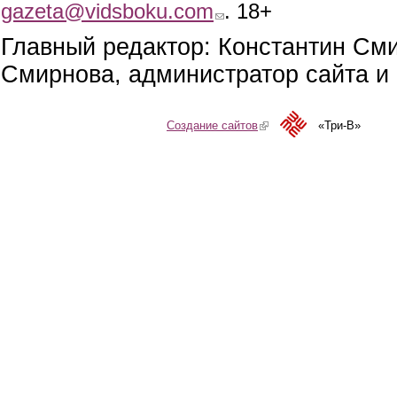
gazeta@vidsboku.com
(link sends e-mail)
. 18+
Главный редактор: Константин См
Смирнова, администратор сайта и 
Создание сайтов
(link is external)
«Три-В»