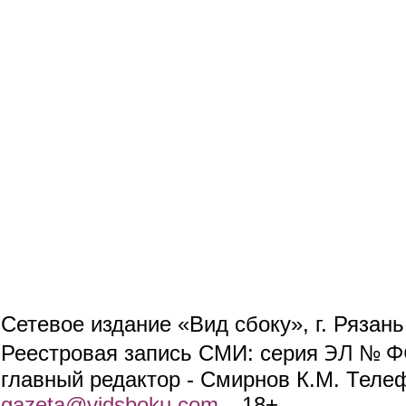
Сетевое издание «Вид сбоку», г. Рязан
ЭЛ № ФС
Реестровая запись СМИ: серия
главный редактор - Смирнов К.М. Телефо
gazeta@vidsboku.com
(link sends e-mail)
. 18+