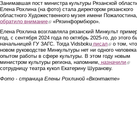
Занимавшая пост министра культуры Рязанской област
Елена Рохлина (на фото) стала директором рязанского
областного Художественного музея имени Пожалостина
обратило внимание
(link is external)
«Рязинформбюро».
Елена Рохлина возглавляла рязанский Минкульт приме
год, с сентября 2024 года по октябрь 2025-го, до этого 
начальницей ГУ ЗАГС. Тогда Vidsboku
писал
(link is external)
о том, что
новом руководстве Минкультуры нет ни одного человека
опытом работы в сфере культуры. В этом году новым
министром культуры региона, напомним,
назначили
(link 
сотрудницу театра кукол Екатерину Шуранову.
Фото - страница Елены Рохлиной «Вконтакте»