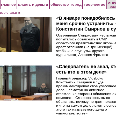
Перейти к основному содержанию
отд
главное
власть и деньги
общество
город
творчество
ра
все статьи
«В январе понадобилось
меня срочно устранить»
Константин Смирнов в с
Озвученные Смирновым нестыков
попытались объяснить в СМИ
областного правительства: якобы 
арест отложили (на три месяца!),
чтобы «не спугнуть» другого
журналиста, Алексея Фролова.
«Следователь не знал, кт
есть кто в этом деле»
Главный редактор Vidsboku
Константин Смирнов в суде
прокомментировал свое уголовно
дело, несмотря на активное
стремление стороны обвинения е
помешать. Смирнов попытался
объяснить, почему не дает показа
и что на самом деле лежит в осно
этого так называемого дела о
«вымогательстве».