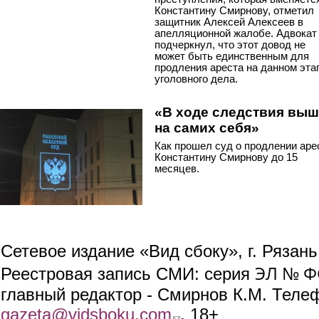
Константину Смирнову, отметил
защитник Алексей Алексеев в
апелляционной жалобе. Адвокат
подчеркнул, что этот довод не
может быть единственным для
продления ареста на данном эта
уголовного дела.
«В ходе следствия вы
на самих себя»
Как прошел суд о продлении аре
Константину Смирнову до 15
месяцев.
Сетевое издание «Вид сбоку», г. Рязан
ЭЛ № ФС
Реестровая запись СМИ: серия
главный редактор - Смирнов К.М. Телефо
gazeta@vidsboku.com
(link sends e-mail)
. 18+