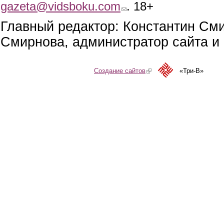
gazeta@vidsboku.com
(link sends e-mail)
. 18+
Главный редактор: Константин См
Смирнова, администратор сайта и 
Создание сайтов
(link is external)
«Три-В»